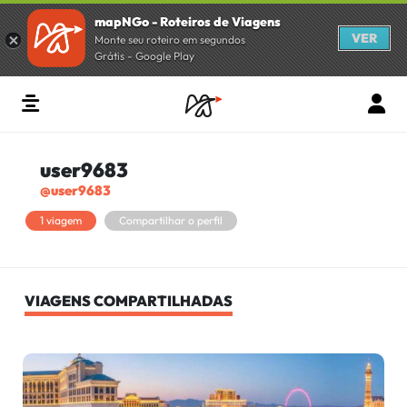
mapNGo - Roteiros de Viagens
VER
Monte seu roteiro em segundos
Grátis - Google Play
user9683
@user9683
1 viagem
Compartilhar o perfil
VIAGENS COMPARTILHADAS