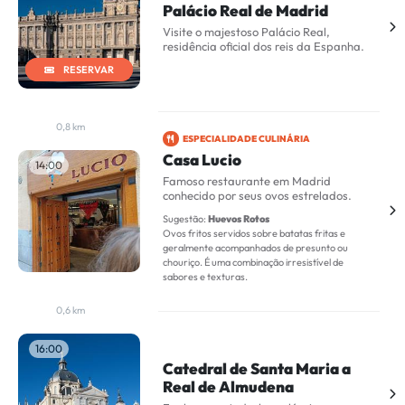
Palácio Real de Madrid
Visite o majestoso Palácio Real,
residência oficial dos reis da Espanha.
RESERVAR
0,8 km
ESPECIALIDADE CULINÁRIA
Casa Lucio
14:00
Famoso restaurante em Madrid
conhecido por seus ovos estrelados.
Sugestão:
Huevos Rotos
Ovos fritos servidos sobre batatas fritas e
geralmente acompanhados de presunto ou
chouriço. É uma combinação irresistível de
sabores e texturas.
0,6 km
16:00
Catedral de Santa Maria a
Real de Almudena