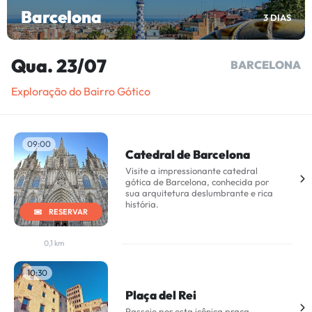
Barcelona
3 DIAS
Qua. 23/07
BARCELONA
Exploração do Bairro Gótico
09:00
Catedral de Barcelona
Visite a impressionante catedral
gótica de Barcelona, conhecida por
sua arquitetura deslumbrante e rica
história.
RESERVAR
0,1 km
10:30
Plaça del Rei
Passeie por esta icônica praça