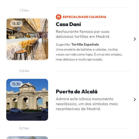
1,3 km
ESPECIALIDADE CULINÁRIA
Casa Dani
13:30
Restaurante famoso por suas
deliciosas tortillas em Madrid.
Sugestão:
Tortilla Española
Uma omelete de batatas e cebolas, muitas
vezes servida como tapa. É um prato simples,
mas delicioso e muito apreciado.
0,8 km
15:30
Puerta de Alcalá
Admire este icônico monumento
neoclássico, um dos símbolos mais
reconhecíveis de Madrid.
0,7 km