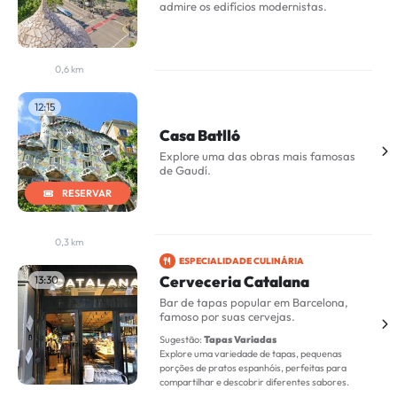
admire os edifícios modernistas.
0,6 km
12:15
Casa Batlló
Explore uma das obras mais famosas
de Gaudí.
RESERVAR
0,3 km
ESPECIALIDADE CULINÁRIA
Cerveceria Catalana
13:30
Bar de tapas popular em Barcelona,
famoso por suas cervejas.
Sugestão:
Tapas Variadas
Explore uma variedade de tapas, pequenas
porções de pratos espanhóis, perfeitas para
compartilhar e descobrir diferentes sabores.