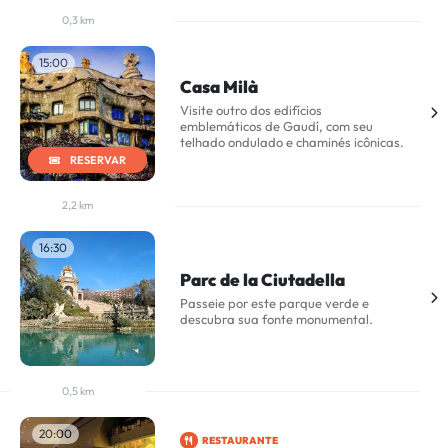
0,3 km
15:00
Casa Milà
Visite outro dos edifícios
emblemáticos de Gaudí, com seu
telhado ondulado e chaminés icônicas.
RESERVAR
2,2 km
16:30
Parc de la Ciutadella
Passeie por este parque verde e
descubra sua fonte monumental.
0,5 km
20:00
RESTAURANTE