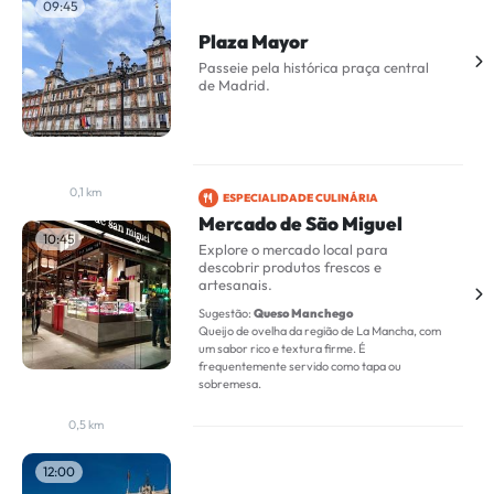
09:45
Plaza Mayor
Passeie pela histórica praça central
de Madrid.
0,1 km
ESPECIALIDADE CULINÁRIA
Mercado de São Miguel
10:45
Explore o mercado local para
descobrir produtos frescos e
artesanais.
Sugestão:
Queso Manchego
Queijo de ovelha da região de La Mancha, com
um sabor rico e textura firme. É
frequentemente servido como tapa ou
sobremesa.
0,5 km
12:00