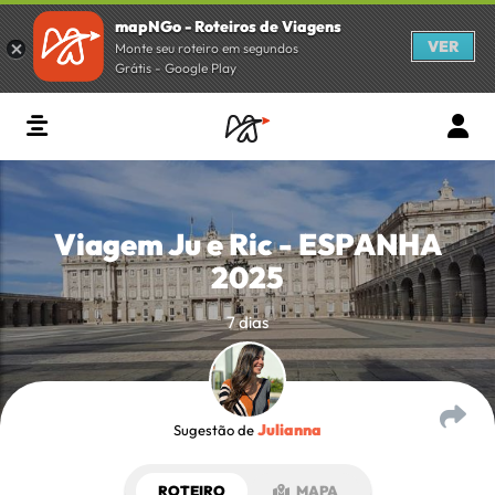
mapNGo - Roteiros de Viagens
VER
Monte seu roteiro em segundos
Grátis - Google Play
Viagem Ju e Ric - ESPANHA
2025
7 dias
Julianna
Sugestão de
ROTEIRO
MAPA