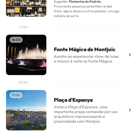
Sugestão:
Pimientos de Padrón
Prove estes pequenos pimentões verdes
fritos, alguns doces e outros picantes, um jogo
culinário de sorte.
1,2 km
16:00
Fonte Mágica de Montjuic
Assista ao espetacular show de luzes
e música à noite na Fonte Mágica.
0,5 km
17:00
Plaça d'Espanya
Visite a Plaça d'Espanya, uma
importante praça conhecida por sua
arquitetura impressionante e
proximidade com Montjuïc.