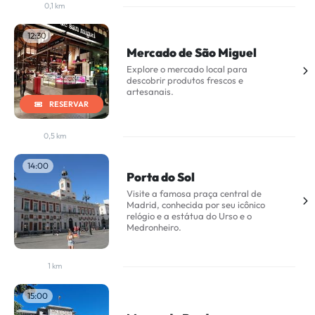
0,1 km
12:30
Mercado de São Miguel
Explore o mercado local para
descobrir produtos frescos e
artesanais.
RESERVAR
0,5 km
14:00
Porta do Sol
Visite a famosa praça central de
Madrid, conhecida por seu icônico
relógio e a estátua do Urso e o
Medronheiro.
1 km
15:00