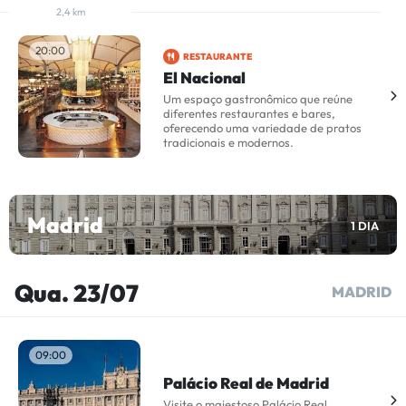
2,4 km
20:00
RESTAURANTE
El Nacional
Um espaço gastronômico que reúne
diferentes restaurantes e bares,
oferecendo uma variedade de pratos
tradicionais e modernos.
Madrid
1 DIA
Qua. 23/07
MADRID
09:00
Palácio Real de Madrid
Visite o majestoso Palácio Real,