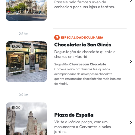
Passeie pela famosa avenida,
conhecida por suas lojas e teatros.
0,9 km
ESPECIALIDADE CULINÁRIA
Chocolateria San Ginés
13:00
Degustação de chocolate quente e
churros em Madrid.
Sugestão:
Churros com Chocolate
Comece o dia com churros fresquinhos
acompanhados de um espesso chocolate
quente em uma das chocolaterias mais icônicas
de Madri.
0,9 km
15:00
Plaza de España
Visite a icônica praça, com um
monumento a Cervantes e belos
jardins.