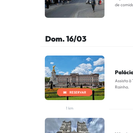
de comid
Dom. 16/03
Paláci
Assista à
Rainha.
RESERVAR
1 km