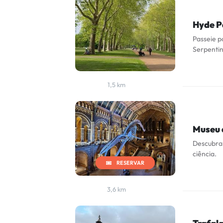
Hyde P
Passeie p
Serpentin
1,5 km
Museu 
Descubra 
ciência.
RESERVAR
3,6 km