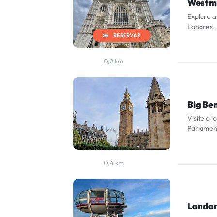
Westmi
Explore a
Londres.
RESERVAR
0,2 km
Big Be
Visite o i
Parlamen
0,4 km
London