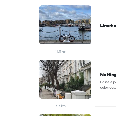
Limeho
11,8 km
Notting
Passeie p
coloridas.
3,3 km