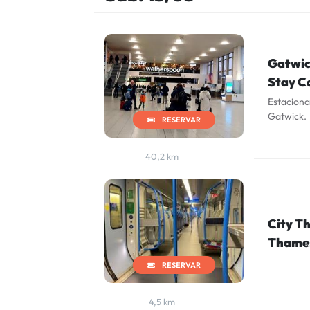
Gatwic
Stay C
Estacion
Gatwick.
RESERVAR
40,2 km
City Th
Thames
RESERVAR
4,5 km