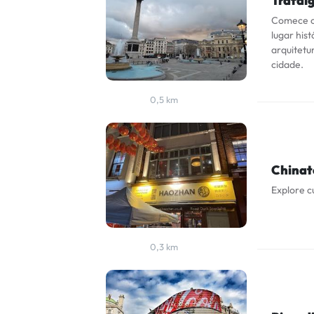
Trafal
Comece o 
lugar his
arquitetu
cidade.
0,5 km
China
Explore c
0,3 km