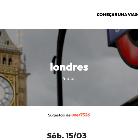
COMEÇAR UMA VIA
londres
4 dias
user7326
Sugestão de
Sáb. 15/03