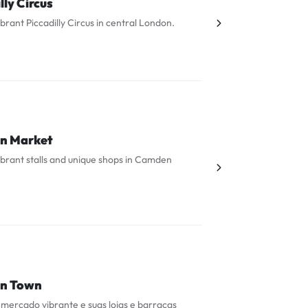
lly Circus
brant Piccadilly Circus in central London.
n Market
ibrant stalls and unique shops in Camden
n Town
 mercado vibrante e suas lojas e barracas