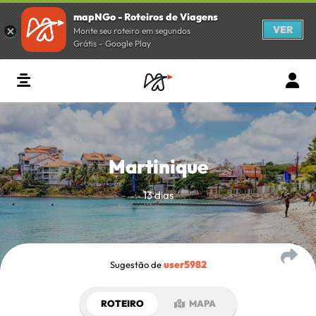
mapNGo - Roteiros de Viagens
VER
Monte seu roteiro em segundos
Grátis - Google Play
Martinique
13 dias
user5982
Sugestão de
ROTEIRO
MAPA