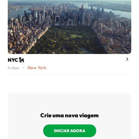
NYC 🗽
New York
4 dias •
Crie uma nova viagem
INICIAR AGORA