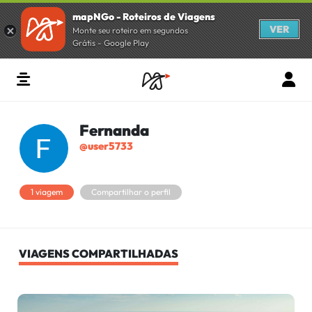
mapNGo - Roteiros de Viagens
VER
Monte seu roteiro em segundos
Grátis - Google Play
Fernanda
@user5733
1 viagem
Compartilhar o perfil
VIAGENS COMPARTILHADAS