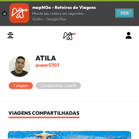
mapNGo - Roteiros de Viagens
VER
Monte seu roteiro em segundos
Grátis - Google Play
ATILA
@user5707
1 viagem
Compartilhar o perfil
VIAGENS COMPARTILHADAS