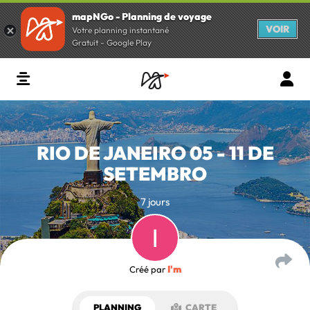
mapNGo - Planning de voyage
VOIR
Votre planning instantané
Gratuit - Google Play
RIO DE JANEIRO 05 - 11 DE
SETEMBRO
7 jours
I'm
Créé par
PLANNING
CARTE