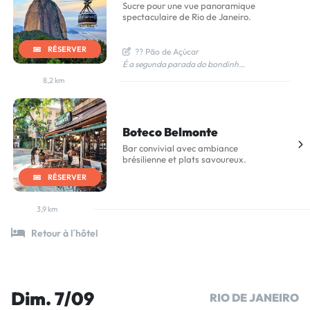
Sucre pour une vue panoramique
spectaculaire de Rio de Janeiro.
RÉSERVER
  ?? Pão de Açúcar
É a segunda parada do bondinho. Fica mais alto (396 metros). Vista mais panorâmica: vê Niterói, Copacabana, Ipanema, Pedra da Gávea, etc. É onde rola o sunset mais incrível. Como funciona o passeio: Você pega o bondinho na base da Urca Ele sobe até o Morro da Urca (você pode descer, explorar e depois seguir) Depois você pega outro bondinho até o Pão de Açúcar Dá pra voltar e parar de novo no Morro da Urca se quiser ?? Resumo prático: Mesmo passeio, dois mirantes. Se tiver tempo, vale c
8,2 km
Boteco Belmonte
Bar convivial avec ambiance
brésilienne et plats savoureux.
RÉSERVER
3,9 km
Retour à l´hôtel
Dim. 7/09
RIO DE JANEIRO