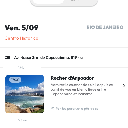
Ven. 5/09
RIO DE JANEIRO
Centro Histórico
Av. Nossa Sra. de Copacabana, 819 - a
1,9 km
Rocher d'Arpoador
17:00
Admirez le coucher de soleil depuis ce
point de vue emblématique entre
Copacabana et Ipanema.
  Pontos para ver o pôr do sol 
0,5 km