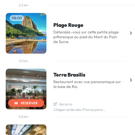
3,2 km
08:00
Plage Rouge
Détendez-vous sur cette petite plage
pittoresque au pied du Mont du Pain
de Sucre.
0,1 km
Terra Brasilis
Restaurant avec vue panoramique sur
la baie de Rio.
RÉSERVER
  Horariio
Chegar antes das 11 horas para não pegar fila e sentar na janela
5,8 km