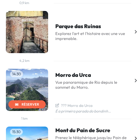
0,9 km
Parque das Ruinas
Explorez l'art et l'histoire avec une vue
imprenable.
4,2 km
14:30
Morro da Urca
Vue panoramique de Rio depuis le
sommet du Morro.
RÉSERVER
  ??? Morro da Urca
É a primeira parada do bondinho. Mais baixo (220 metros de altura). Já tem uma vista linda da Baía de Guanabara, Cristo e Botafogo. Lá tem lanchonetes, banheiros, lojinhas e espaço pra sentar.
1 km
Mont du Pain de Sucre
15:30
Prenez le téléphérique jusqu'au Pain de