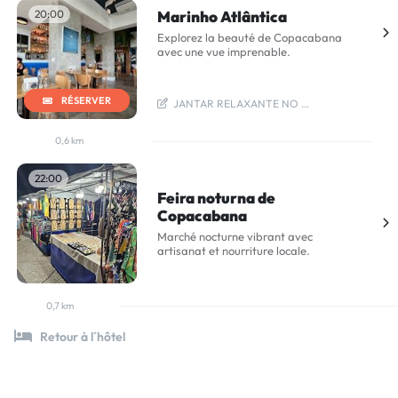
20:00
Marinho Atlântica
Explorez la beauté de Copacabana
avec une vue imprenable.
RÉSERVER
  JANTAR RELAXANTE NO MARINHO
0,6 km
22:00
Feira noturna de
Copacabana
Marché nocturne vibrant avec
artisanat et nourriture locale.
0,7 km
Retour à l´hôtel