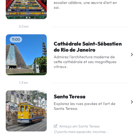
escalier célèbre, une œuvre d'art en
soi.
0,5 km
11:00
Cathédrale Saint-Sébastien
de Rio de Janeiro
Admirez l'architecture moderne de
cette cathédrale et ses magnifiques
vitraux.
1,3 km
Santa Teresa
Explorez les rues pavées et l'art de
Santa Teresa.
  Almoço em Santa Teresa
O ponto mais aquecido, movimentado e charmoso de Santa Teresa é, sem dúvida: ? Largo dos Guimarães