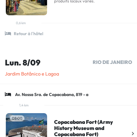
produits locaux variés.
0,6 km
Retour à l´hôtel
Lun. 8/09
RIO DE JANEIRO
Jardim Botânico e Lagoa
Av. Nossa Sra. de Copacabana, 819 - a
1,4 km
08:00
Copacabana Fort (Army
History Museum and
Copacabana Fort)