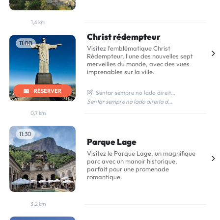
1,6 km
Christ rédempteur
11:00
Visitez l'emblématique Christ
Rédempteur, l'une des nouvelles sept
merveilles du monde, avec des vues
imprenables sur la ville.
RÉSERVER
  Sentar sempre no lado direito do bondinho para apreciar a vista 
Sentar sempre no lado direito do bondinho para apreciar a vista
0,7 km
11:30
Parque Lage
Visitez le Parque Lage, un magnifique
parc avec un manoir historique,
parfait pour une promenade
romantique.
3,2 km