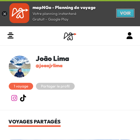
mapNGo - Planning de voyage
VOIR
Votre planning instantané
Gratuit - Google Play
João Lima
@joaojrlima
1 voyage
Partager le profil
VOYAGES PARTAGÉS