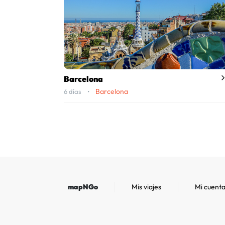
Barcelona
Barcelona
6 días •
mapNGo
Mis viajes
Mi cuent