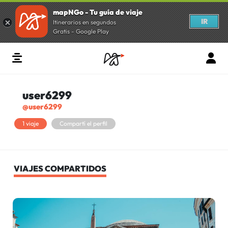
mapNGo - Tu guía de viaje
IR
Itinerarios en segundos
Gratis - Google Play
user6299
@user6299
1 viaje
Compartí el perfil
VIAJES COMPARTIDOS